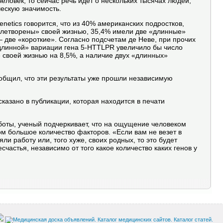
еловек, то сейчас речь идет о нескольких тысячах людей,
ческую значимость.
enetics говорится, что из 40% американских подростков,
овлетворены» своей жизнью, 35,4% имели две «длинные»
– две «короткие». Согласно подсчетам де Неве, при прочих
длинной» вариации гена 5-HTTLPR увеличило бы число
 своей жизнью на 8,5%, а наличие двух «длинных»
общил, что эти результаты уже прошли независимую
казано в публикации, которая находится в печати
боты, ученый подчеркивает, что на ощущение человеком
м большое количество факторов. «Если вам не везет в
ли работу или, того хуже, своих родных, то это будет
счастья, независимо от того какое количество каких генов у