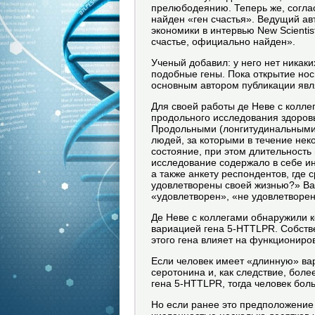
прелюбодеянию. Теперь же, соглас
найден «ген счастья». Ведущий ав
экономики в интервью New Scientis
счастье, официально найден».
Ученый добавил: у него нет никаки
подобные гены. Пока открытие носи
основным автором публикации явля
Для своей работы де Неве с колл
продольного исследования здоровь
Продольными (лонгитудинальными)
людей, за которыми в течение нек
состояние, при этом длительност
исследование содержало в себе и
а также анкету респондентов, где 
удовлетворены своей жизнью?» Ва
«удовлетворен», «не удовлетворен
Де Неве с коллегами обнаружили к
вариацией гена 5-HTTLPR. Собстве
этого гена влияет на функциониро
Если человек имеет «длинную» вар
серотонина и, как следствие, боле
гена 5-HTTLPR, тогда человек бол
Но если ранее это предположение