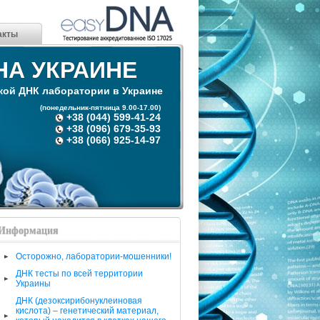
акты
НА УКРАИНЕ
кой ДНК лаборатории в Украине
(понедельник-пятница 9.00-17.00)
+38 (044) 599-41-24
+38 (096) 679-35-93
+38 (066) 925-14-97
Информация
Осторожно, лаборатории-мошенники!
ДНК тесты по всей территории
Украины
ДНК (дезоксирибонуклеиновая
кислота) – генетический материал,