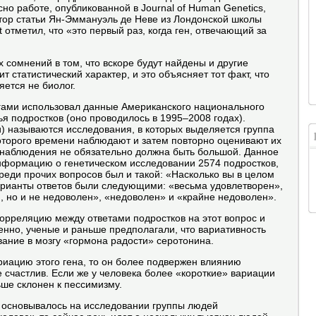
но работе, опубликованной в Journal of Human Genetics,
тор статьи Ян-Эммануэль де Неве из Лондонской школы
t отметил, что «это первый раз, когда ген, отвечающий за
х сомнений в том, что вскоре будут найдены и другие
т статистический характер, и это объясняет тот факт, что
ется не биолог.
егами использовал данные Американского национального
я подростков (оно проводилось в 1995–2008 годах).
 называются исследования, в которых выделяется группа
оторого времени наблюдают и затем повторно оценивают их
ь наблюдения не обязательно должна быть большой. Данное
нформацию о генетическом исследовании 2574 подростков,
среди прочих вопросов был и такой: «Насколько вы в целом
рианты ответов были следующими: «весьма удовлетворен»,
, но и не недоволен», «недоволен» и «крайне недоволен».
орреляцию между ответами подростков на этот вопрос и
нно, ученые и раньше предполагали, что вариативность
вание в мозгу «гормона радости» серотонина.
иацию этого гена, то он более подвержен влиянию
е счастлив. Если же у человека более «короткие» вариации
ьше склонен к пессимизму.
 основывалось на исследовании группы людей