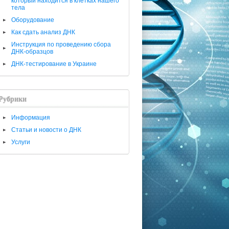
который находится в клетках нашего
тела
Оборудование
Как сдать анализ ДНК
Инструкция по проведению сбора
ДНК-образцов
ДНК-тестирование в Украине
Рубрики
Информация
Статьи и новости о ДНК
Услуги