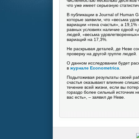
численностью несколько десятков ч
что уже имеет серьезную статисти
В публикации в Journal of Human G
которые заявили, что «весьма уд
вариации «гена счастья», а 19,1% 
равных условиях наличие одной «
людей, «весьма удовлетворенных»
вариаций на 17,3%.
Не раскрывая деталей, де Неве со
проверку на другой группе людей.
О данном исследовании будет расс
в
журнале Econometrica
.
Подытоживая результаты своей ра
счастья оказывают влияние слишко
течение всей жизни, если вы потеря
гораздо более сильный источник не
вас есть», – заявил де Неве.