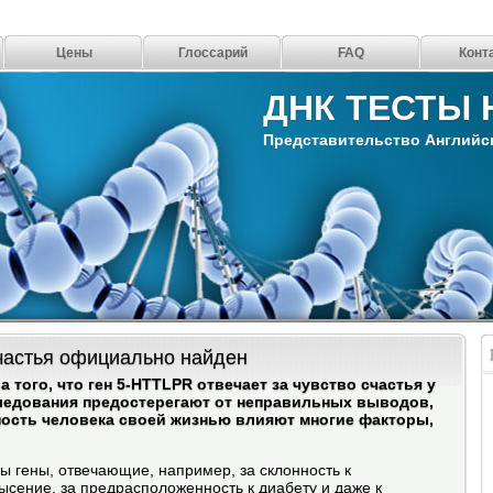
Цены
Глоссарий
FAQ
Конт
ДНК ТЕСТЫ 
Представительство Английс
частья официально найден
того, что ген 5-HTTLPR отвечает за чувство счастья у
следования предостерегают от неправильных выводов,
ность человека своей жизнью влияют многие факторы,
ы гены, отвечающие, например, за склонность к
лысение, за предрасположенность к диабету и даже к