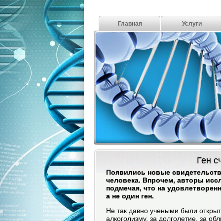
Главная
Услуги
Ген с
Появились новые свидетельства 
человека. Впрочем, авторы ис
подмечая, что на удовлетворен
а не один ген.
Не так давно учеными были открыт
алкоголизму, за долголетие, за об